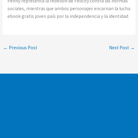
Penny representa la rebelión de Felicity contra las normas
sociales, mientras que ambos personajes encarnan la lucha
ebook gratis joven país por la independencia y la identidad.
←
Previous Post
Next Post
→