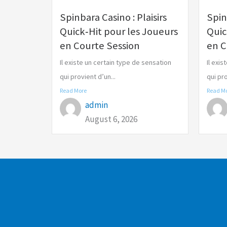
Spinbara Casino : Plaisirs
Spin
Quick‑Hit pour les Joueurs
Quic
en Courte Session
en C
Il existe un certain type de sensation
Il exi
qui provient d’un...
qui pro
Read More
Read M
admin
August 6, 2026