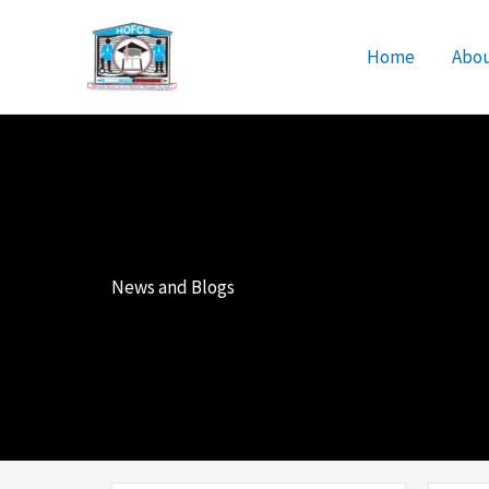
Skip
to
Home
Abo
content
News and Blogs