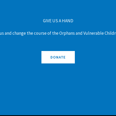
GIVE US A HAND
us and change the course of the Orphans and Vulnerable Childr
DONATE