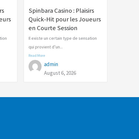
rs
Spinbara Casino : Plaisirs
eurs
Quick‑Hit pour les Joueurs
en Courte Session
tion
Il existe un certain type de sensation
qui provient d’un...
Read More
admin
August 6, 2026