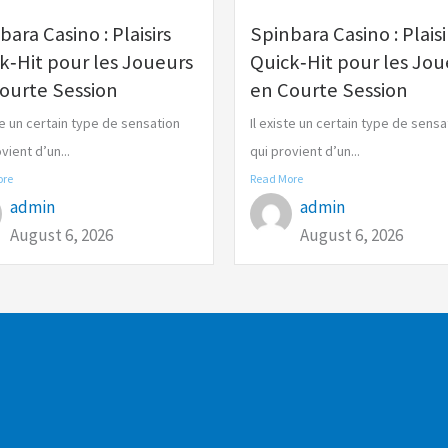
bara Casino : Plaisirs
Spinbara Casino : Plaisi
k‑Hit pour les Joueurs
Quick‑Hit pour les Jou
ourte Session
en Courte Session
ste un certain type de sensation
Il existe un certain type de sensa
vient d’un...
qui provient d’un...
ore
Read More
admin
admin
August 6, 2026
August 6, 2026