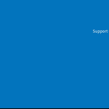
Support 