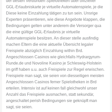
der besten Verbunden Spielotheken über offizieller
GGL-Erlaubniskarte je virtuelle Automatenspiele, je die
Diese keine Einzahlung tätigen zu tun sein. Unsrige
Experten präsentieren, wie diese Angebote klappen, die
Bedingungen gelten unter anderem die Versorger qua
die eine gültige GGL-Erlaubnis je virtuelle
Automatenspiele besitzen. An dieser stelle ausfindig
machen Eltern die eine aktuelle Übersicht legaler
Freispiele abzüglich Einzahlung within Brd.
Angeschlossen Casinos wie gleichfalls Hydrargyrum-
Runde.de und Novoline Kasino je Schleswig-Holstein
im griff haben u.u. auch Freispiele zur Regel erwischen.
Freispiele man sagt, sie seien von diesseitigen meisten
Angeschlossen Casinos ferner Spielotheken in Brd
erteilen. Intensiv ist auf keinen fall gleichwohl unser
Anzahl das Freispiele ausmachen, statt sekundär,
angeschaltet perish Bedingungen sie geknüpft man
sagt, sie seien.