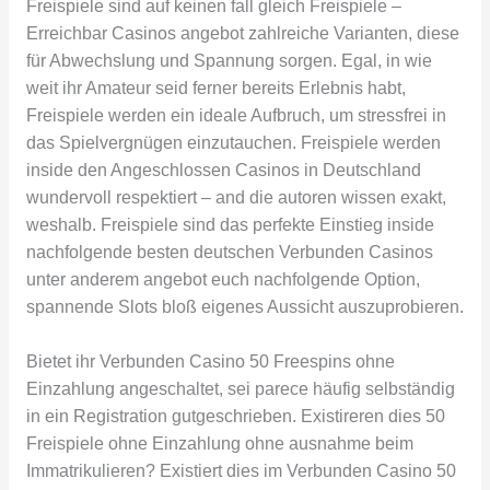
Freispiele sind auf keinen fall gleich Freispiele –
Erreichbar Casinos angebot zahlreiche Varianten, diese
für Abwechslung und Spannung sorgen. Egal, in wie
weit ihr Amateur seid ferner bereits Erlebnis habt,
Freispiele werden ein ideale Aufbruch, um stressfrei in
das Spielvergnügen einzutauchen. Freispiele werden
inside den Angeschlossen Casinos in Deutschland
wundervoll respektiert – and die autoren wissen exakt,
weshalb. Freispiele sind das perfekte Einstieg inside
nachfolgende besten deutschen Verbunden Casinos
unter anderem angebot euch nachfolgende Option,
spannende Slots bloß eigenes Aussicht auszuprobieren.
Bietet ihr Verbunden Casino 50 Freespins ohne
Einzahlung angeschaltet, sei parece häufig selbständig
in ein Registration gutgeschrieben. Existireren dies 50
Freispiele ohne Einzahlung ohne ausnahme beim
Immatrikulieren? Existiert dies im Verbunden Casino 50