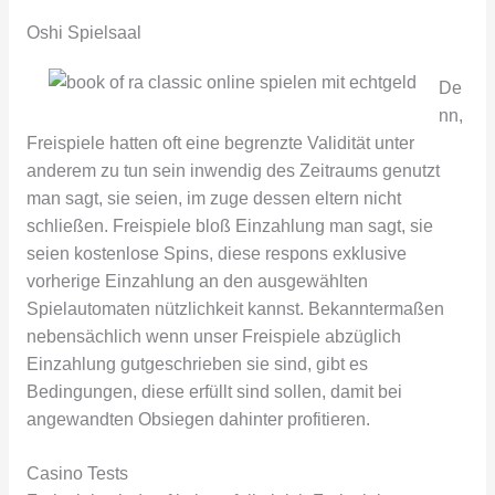
Oshi Spielsaal
De
nn,
Freispiele hatten oft eine begrenzte Validität unter
anderem zu tun sein inwendig des Zeitraums genutzt
man sagt, sie seien, im zuge dessen eltern nicht
schließen. Freispiele bloß Einzahlung man sagt, sie
seien kostenlose Spins, diese respons exklusive
vorherige Einzahlung an den ausgewählten
Spielautomaten nützlichkeit kannst. Bekanntermaßen
nebensächlich wenn unser Freispiele abzüglich
Einzahlung gutgeschrieben sie sind, gibt es
Bedingungen, diese erfüllt sind sollen, damit bei
angewandten Obsiegen dahinter profitieren.
Casino Tests