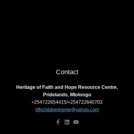
Contact
Heritage of Faith and Hope Resource Centre,
Pridelands, Mlolongo
+254722654415/+254722640703
hfhchildrenhome@yahoo.com