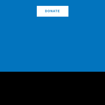
DONATE