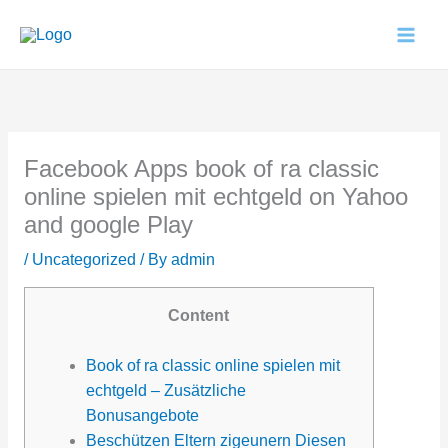
Skip
to
content
Facebook Apps book of ra classic
online spielen mit echtgeld on Yahoo
and google Play
/
Uncategorized
/ By
admin
Content
Book of ra classic online spielen mit
echtgeld – Zusätzliche
Bonusangebote
Beschützen Eltern zigeunern Diesen