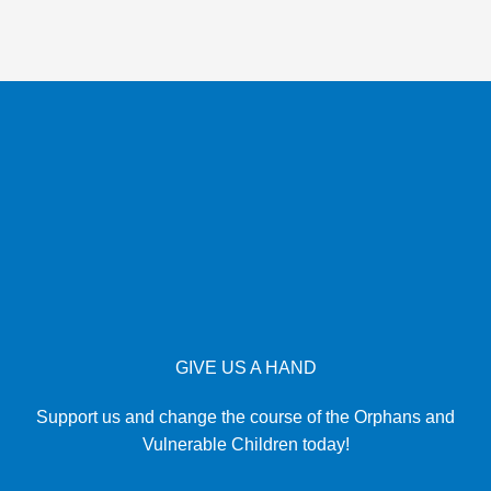
GIVE US A HAND
Support us and change the course of the Orphans and
Vulnerable Children today!